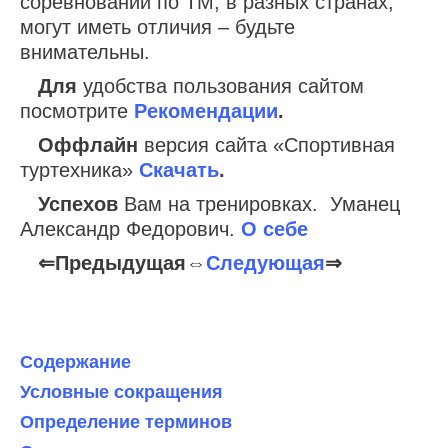
соревнований по ТМ, в разных странах,
могут иметь отличия – будьте
внимательны.
Для
удобства пользования сайтом
посмотрите
Рекомендации
.
Оффлайн
версия сайта «Спортивная
туртехника»
Скачать
.
Успехов
Вам на тренировках. Уманец
Александр Федорович.
О себе
⇐Предыдущая⇔
Следующая
⇒
Содержание
Условные сокращения
Определение терминов