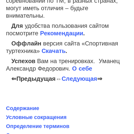
соревнований по ТМ, в разных странах,
могут иметь отличия – будьте
внимательны.
Для
удобства пользования сайтом
посмотрите
Рекомендации
.
Оффлайн
версия сайта «Спортивная
туртехника»
Скачать
.
Успехов
Вам на тренировках. Уманец
Александр Федорович.
О себе
⇐Предыдущая⇔
Следующая
⇒
Содержание
Условные сокращения
Определение терминов