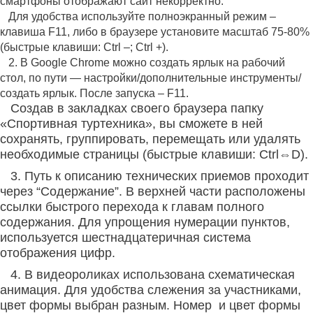
смартфоны отображают сайт некорректно.
Для удобства используйте полноэкранный режим
–
клавиша F11, либо в браузере установите масштаб 75-80%
(быстрые клавиши:
Ctrl –; Ctrl +)
.
2. В Google Chrome можно создать ярлык на рабочий
стол, по пути — настройки/дополнительные инструменты/
создать ярлык. После запуска
–
F11.
Создав в закладках своего браузера папку
«Спортивная туртехника», вы сможете в ней
сохранять, группировать, перемещать или удалять
необходимые страницы (быстрые клавиши: Ctrl⇔D).
3. Путь к описанию технических приемов проходит
через “Содержание”. В верхней части расположены
ссылки быстрого перехода к главам полного
содержания. Для упрощения нумерации пунктов,
используется шестнадцатеричная система
отображения цифр.
4. В видеороликах использована схематическая
анимация. Для удобства слежения за участниками,
цвет формы выбран разным. Номер и цвет формы