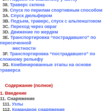
38.
Траверс склона
39.
Спуск по перилам спортивным способом
3A.
Спуск дюльфером
3B.
Подъем, траверс, спуск с альпенштоком
3C.
Переход через овраг
3D.
Движение по жердям
3E.
Транспортировка “пострадавшего” по
пересеченной
местности
3F.
Транспортировка “пострадавшего” по
сложному рельефу
3G.
Комбинированные этапы на основе
траверса
Содержание (полное)
1. Введение
11. Снаряжение
111.
Узлы
112.
Командное снаряжение