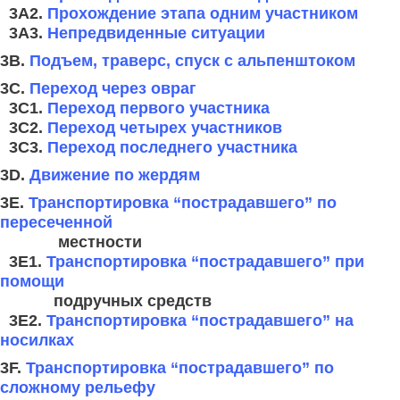
3A2.
Прохождение этапа одним участником
3A3.
Непредвиденные ситуации
3B.
Подъем, траверс, спуск с альпенштоком
3C.
Переход через овраг
3C1.
Переход первого участника
3C2.
Переход четырех участников
3C3.
Переход последнего участника
3D.
Движение по жердям
3E.
Транспортировка “пострадавшего” по
пересеченной
местности
3E1.
Транспортировка “пострадавшего” при
помощи
подручных средств
3E2.
Транспортировка “пострадавшего” на
носилках
3F.
Транспортировка “пострадавшего” по
сложному рельефу